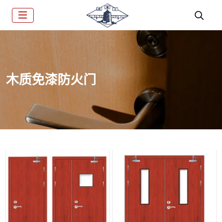
木质免漆防火门