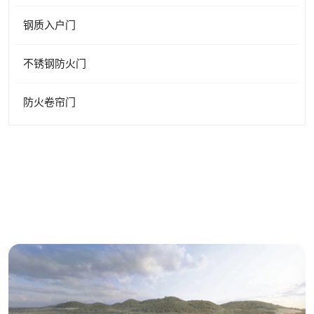
钢质入户门
不锈钢防火门
防火卷帘门
我们的案例展示