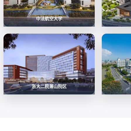
中法航空大学
浙大二院萧山院区