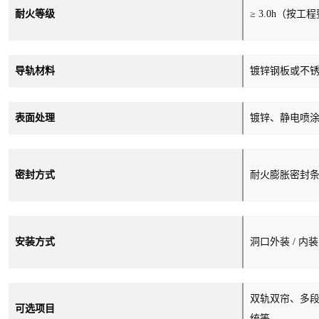
耐火等级
≥ 3.0h（按
导轨材料
镀锌钢板或不锈钢
表面处理
镀锌、静电喷
密封方式
耐火膨胀密封
安装方式
洞口外装 / 内
双轨双帘、多段
可选项目
统等