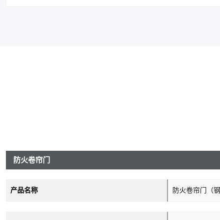
防火卷帘门
产品名称
防火卷帘门（钢质