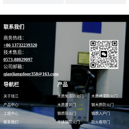
联系我们
商务热线：
+86 13732239320
技术售后：
0573-88029097
公司邮箱：
qianjiangdoor358@163.com
导航栏
产品
关于钱江
木质免漆防火门
木质烤漆防火门
产品中心
木质套装门
钢木质防火门
工程中心
钢质防火门
钢质入户门
联系我们
不锈钢防火门
防火卷帘门