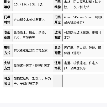
耐火
门扇
木材 + 防火隔热材料 + 防火
0.5h / 1.0h / 1.5h 可选
等级
结构
胶，一次压制成型
门框
门扇
40mm / 45mm / 50mm（根据
进口柳安木或优质硬木
材料
厚度
耐火等级确定）
表面
免漆原木、贴面、烤漆、
玻璃
可选防火玻璃镶嵌，规格可
处理
PVC、三胺板等
配置
定制
密封
五金
闭门器、防火锁、铰链、顺
耐火膨胀密封条全框配置
方式
配置
位器（选配）
安装
适用
走道、疏散通道、住宅入
膨胀螺丝固定 / 预埋件固定
方式
场景
户、公共建筑等
可选
加强框结构、加宽门、带亮
项目
子、子母门等定制