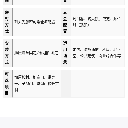
理
置
密
五
封
金
闭门器、防火锁、铰链、顺位
耐火膨胀密封条全框配置
方
配
器（选配）
式
置
安
适
装
用
走道、疏散通道、机房、地下
膨胀螺丝固定 / 预埋件固定
方
场
室、公共建筑、商业综合体等
式
景
可
加厚板材、加宽门、带亮
选
子、子母门、防烟门槛等定
项
制
目