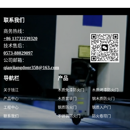
联系我们
商务热线：
+86 13732239320
技术售后：
0573-88029097
公司邮箱：
qianjiangdoor358@163.com
导航栏
产品
关于钱江
木质免漆防火门
木质烤漆防火门
产品中心
木质套装门
钢木质防火门
工程中心
钢质防火门
钢质入户门
联系我们
不锈钢防火门
防火卷帘门