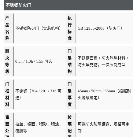
不锈钢防火门
产
执
品
行
不锈钢防火门（实芯结构）
GB 12955-2008（防火门）
名
标
称
准
耐
门
火
扇
不锈钢面板 + 防火隔热材料 +
0.5h / 1.0h / 1.5h 可选
等
结
防火填充物，一次压制成型
级
构
门
门
框
不锈钢（304 / 201 / 316 可
扇
45mm / 50mm / 55mm（根据耐
材
选）
厚
火等级确定）
料
度
表
玻
面
拉丝、镜面、喷砂、喷涂、
璃
可选防火玻璃镶嵌，规格可定
处
覆膜等
配
制