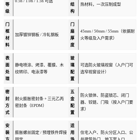
0.5h / 1.0h / 1.5h 可选
等
结
热材料，一次压制成型
级
构
门
门
框
扇
45mm / 50mm / 55mm（依据耐
加厚镀锌钢板 / 冷轧钢板
材
厚
火等级及入户需求）
料
度
表
玻
面
静电喷涂、烤漆、覆膜、木
璃
可选防火玻璃视窗（入户门可
处
纹转印、电泳漆等
配
选窄视窗设计）
理
置
密
五
防火锁体、防盗锁芯、闭门
封
耐火膨胀密封条 + 三元乙丙
金
器、铰链、门吸（按入户门要
方
密封条（EPDM）
配
求）
式
置
安
适
装
膨胀螺丝固定 / 预埋铁件焊接
用
住宅入户、防火分区入口、公
方
固定
场
共建筑外门、地下室入口