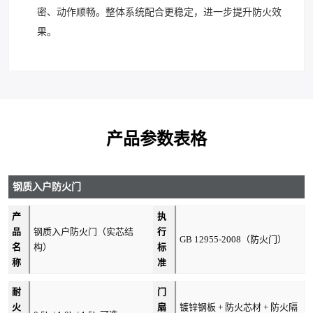
密、动作顺畅。整体系统配合更稳定，进一步提升防火效
果。
产品参数表格
钢质入户防火门
产
执
品
钢质入户防火门（实芯结
行
GB 12955-2008（防火门）
名
构）
标
称
准
耐
门
火
扇
镀锌钢板 + 防火芯材 + 防火隔