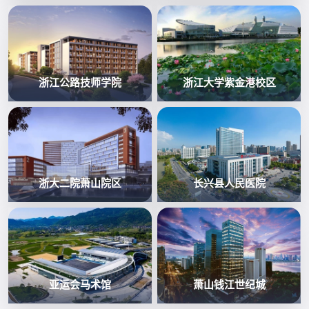
浙江公路技师学院
浙江大学紫金港校区
浙大二院萧山院区
长兴县人民医院
亚运会马术馆
萧山钱江世纪城