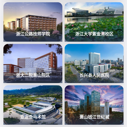
浙江公路技师学院
浙江大学紫金港校区
浙大二院萧山院区
长兴县人民医院
亚运会马术馆
萧山钱江世纪城