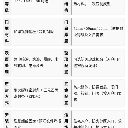
0.5h / 1.0h / 1.5h 可选
等
结
热材料，一次压制成型
级
构
门
门
框
扇
45mm / 50mm / 55mm（依据耐
加厚镀锌钢板 / 冷轧钢板
材
厚
火等级及入户需求）
料
度
表
玻
面
静电喷涂、烤漆、覆膜、木
璃
可选防火玻璃视窗（入户门可
处
纹转印、电泳漆等
配
选窄视窗设计）
理
置
密
五
防火锁体、防盗锁芯、闭门
封
耐火膨胀密封条 + 三元乙丙
金
器、铰链、门吸（按入户门要
方
密封条（EPDM）
配
求）
式
置
安
适
装
膨胀螺丝固定 / 预埋铁件焊接
用
住宅入户、防火分区入口、公
方
固定
场
共建筑外门、地下室入口