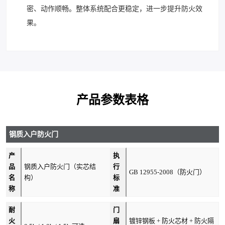
密、动作顺畅。整体系统配合更稳定，进一步提升防火效
果。
产品参数表格
钢质入户防火门
产
执
品
钢质入户防火门（实芯结
行
GB 12955-2008（防火门）
名
构）
标
称
准
耐
门
火
扇
镀锌钢板 + 防火芯材 + 防火隔