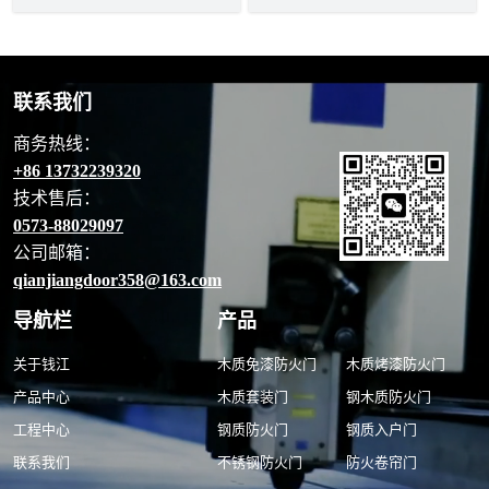
联系我们
商务热线：
+86 13732239320
技术售后：
0573-88029097
公司邮箱：
qianjiangdoor358@163.com
导航栏
产品
关于钱江
木质免漆防火门
木质烤漆防火门
产品中心
木质套装门
钢木质防火门
工程中心
钢质防火门
钢质入户门
联系我们
不锈钢防火门
防火卷帘门