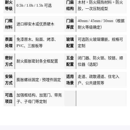
耐火
门扇
木材 + 防火隔热材料 + 防火
0.5h / 1.0h / 1.5h 可选
等级
结构
胶，一次压制成型
门框
门扇
40mm / 45mm / 50mm（根据
进口柳安木或优质硬木
材料
厚度
耐火等级确定）
表面
免漆原木、贴面、烤漆、
玻璃
可选防火玻璃镶嵌，规格可
处理
PVC、三胺板等
配置
定制
密封
五金
闭门器、防火锁、铰链、顺
耐火膨胀密封条全框配置
方式
配置
位器（选配）
安装
适用
走道、疏散通道、住宅入
膨胀螺丝固定 / 预埋件固定
方式
场景
户、公共建筑等
可选
加强框结构、加宽门、带亮
项目
子、子母门等定制