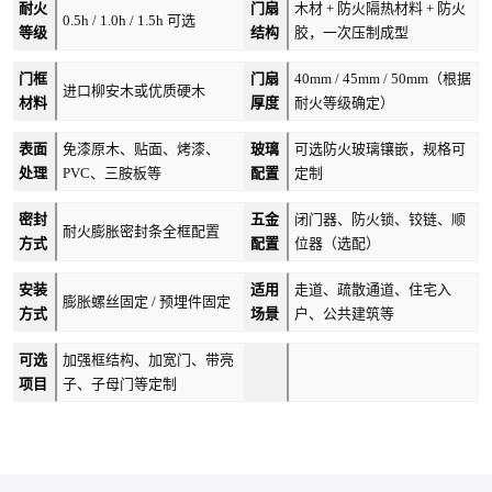
耐火
门扇
木材 + 防火隔热材料 + 防火
0.5h / 1.0h / 1.5h 可选
等级
结构
胶，一次压制成型
门框
门扇
40mm / 45mm / 50mm（根据
进口柳安木或优质硬木
材料
厚度
耐火等级确定）
表面
免漆原木、贴面、烤漆、
玻璃
可选防火玻璃镶嵌，规格可
处理
PVC、三胺板等
配置
定制
密封
五金
闭门器、防火锁、铰链、顺
耐火膨胀密封条全框配置
方式
配置
位器（选配）
安装
适用
走道、疏散通道、住宅入
膨胀螺丝固定 / 预埋件固定
方式
场景
户、公共建筑等
可选
加强框结构、加宽门、带亮
项目
子、子母门等定制