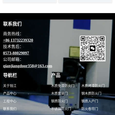
联系我们
商务热线：
+86 13732239320
技术售后：
0573-88029097
公司邮箱：
qianjiangdoor358@163.com
导航栏
产品
关于钱江
木质免漆防火门
木质烤漆防火门
产品中心
木质套装门
钢木质防火门
工程中心
钢质防火门
钢质入户门
联系我们
不锈钢防火门
防火卷帘门