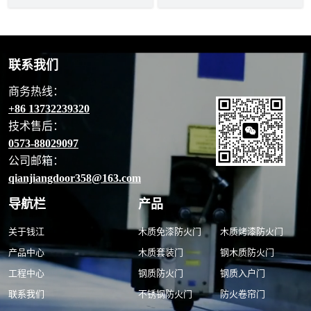
联系我们
商务热线：
+86 13732239320
技术售后：
0573-88029097
公司邮箱：
qianjiangdoor358@163.com
导航栏
产品
关于钱江
木质免漆防火门
木质烤漆防火门
产品中心
木质套装门
钢木质防火门
工程中心
钢质防火门
钢质入户门
联系我们
不锈钢防火门
防火卷帘门