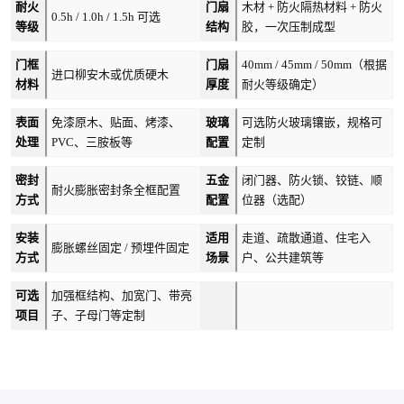
耐火
门扇
木材 + 防火隔热材料 + 防火
0.5h / 1.0h / 1.5h 可选
等级
结构
胶，一次压制成型
门框
门扇
40mm / 45mm / 50mm（根据
进口柳安木或优质硬木
材料
厚度
耐火等级确定）
表面
免漆原木、贴面、烤漆、
玻璃
可选防火玻璃镶嵌，规格可
处理
PVC、三胺板等
配置
定制
密封
五金
闭门器、防火锁、铰链、顺
耐火膨胀密封条全框配置
方式
配置
位器（选配）
安装
适用
走道、疏散通道、住宅入
膨胀螺丝固定 / 预埋件固定
方式
场景
户、公共建筑等
可选
加强框结构、加宽门、带亮
项目
子、子母门等定制